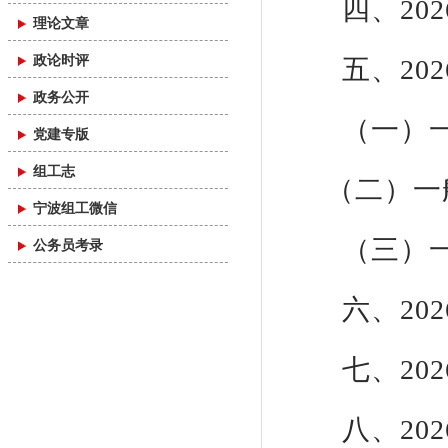
四、20
理论文章
政论时评
五、20
政务公开
（一）
党建专版
组工志
（二）一
宁波组工微信
（三）
公务员考录
六、20
七、20
八、20