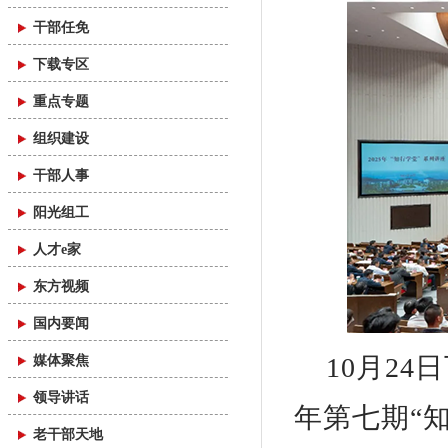
干部任免
下载专区
重点专题
组织建设
干部人事
阳光组工
人才e家
东方视频
国内要闻
10月2
媒体聚焦
领导讲话
年第七期“
老干部天地