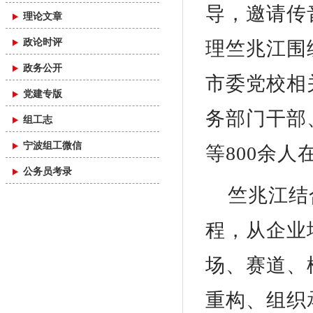
导，邀请传
理论文章
政论时评
理竺兆江围
政务公开
市委党校相
党建专版
务部门干部
组工志
宁波组工微信
等800余
公务员考录
竺兆江结
程，从企业
场、赛道、
重构、组织