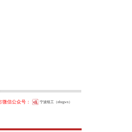
方微信公众号：
宁波组工（nbzgwx）