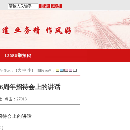
搜索
高级
|
大
中
小
字显示：【
】 阅读底色：
6周年招待会上的讲话
社
点击：
27013
招待会上的讲话
上）