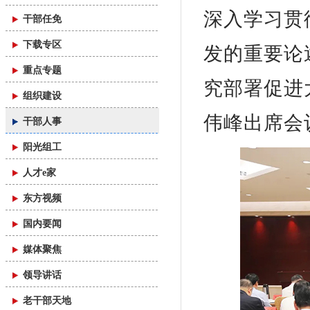
深入学习贯
干部任免
下载专区
发的重要论
重点专题
究部署促进
组织建设
伟峰出席会
干部人事
阳光组工
人才e家
东方视频
国内要闻
媒体聚焦
领导讲话
老干部天地